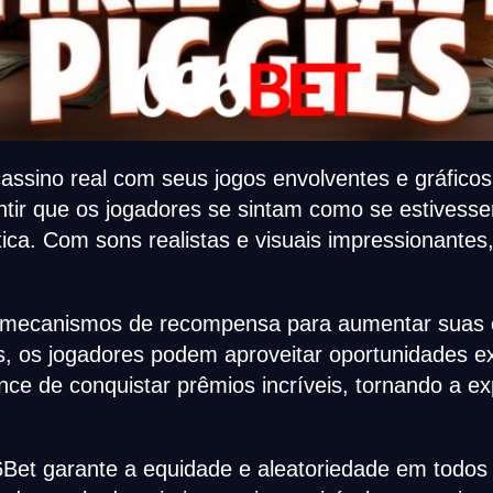
ssino real com seus jogos envolventes e gráficos 
tir que os jogadores se sintam como se estivesse
ica. Com sons realistas e visuais impressionantes
 mecanismos de recompensa para aumentar suas
s, os jogadores podem aproveitar oportunidades ex
ce de conquistar prêmios incríveis, tornando a ex
Bet garante a equidade e aleatoriedade em todos o