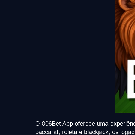
O 006Bet App oferece uma experiênc
baccarat, roleta e blackjack, os joga