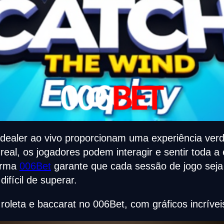
dealer ao vivo proporcionam uma experiência ver
eal, os jogadores podem interagir e sentir toda a
forma
006Bet
garante que cada sessão de jogo seja
ifícil de superar.
roleta e baccarat no 006Bet, com gráficos incrív