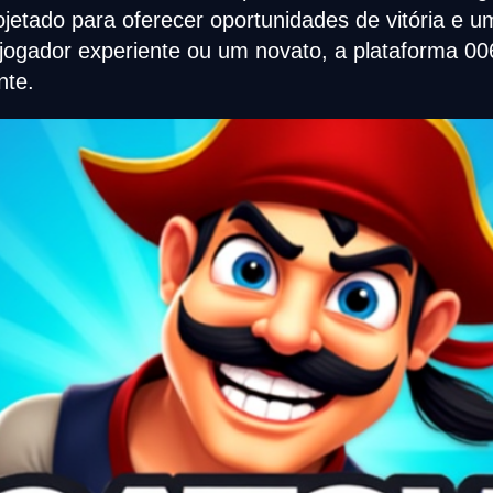
ojetado para oferecer oportunidades de vitória e 
jogador experiente ou um novato, a plataforma 00
nte.