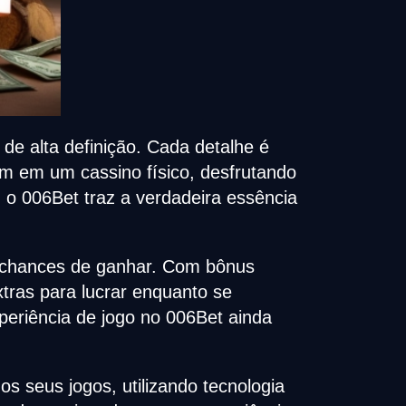
de alta definição. Cada detalhe é
m em um cassino físico, desfrutando
, o 006Bet traz a verdadeira essência
 chances de ganhar. Com bônus
tras para lucrar enquanto se
periência de jogo no 006Bet ainda
s seus jogos, utilizando tecnologia