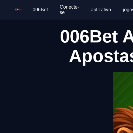
Conecte-
006Bet
aplicativo
jogo
se
006Bet A
Apostas