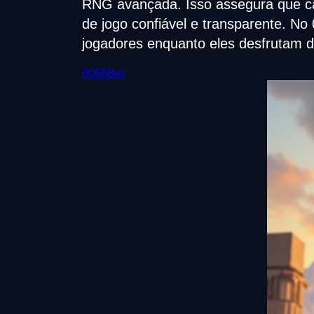
RNG avançada. Isso assegura que cad
de jogo confiável e transparente. No
jogadores enquanto eles desfrutam de
0066Bet