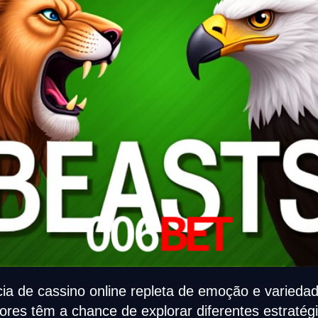
ia de cassino online repleta de emoção e varied
dores têm a chance de explorar diferentes estratég