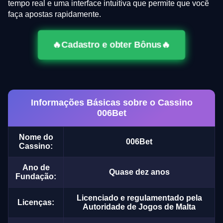
tempo real e uma interface intuitiva que permite que você
faça apostas rapidamente.
🔥Cadastro e obter Bônus🔥
Informações Básicas sobre o Cassino
006Bet
Nome do
006Bet
Cassino:
Ano de
Quase dez anos
Fundação:
Licenciado e regulamentado pela
Licenças:
Autoridade de Jogos de Malta