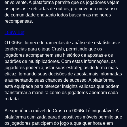
envolvente. A plataforma permite que os jogadores vejam
as apostas e retiradas de outros, promovendo um senso
de comunidade enquanto todos buscam as melhores
recompensas.
188W Bet
O 006Bet fornece ferramentas de análise de estatísticas e
tendências para o jogo Crash, permitindo que os
jogadores acompanhem seu histórico de apostas e os
padrões de multiplicadores. Com estas informações, os
jogadores podem ajustar suas estratégias de forma mais
eficaz, tornando suas decisões de aposta mais informadas
e aumentando suas chances de sucesso. A plataforma
está equipada para oferecer insights valiosos que podem
transformar a maneira como os jogadores abordam cada
rodada.
A experiência móvel do Crash no 006Bet é inigualável. A
plataforma otimizada para dispositivos móveis permite que
os jogadores participem do jogo a qualquer hora e em