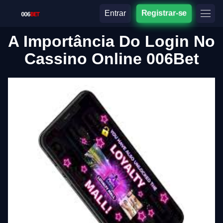
Entrar
Registrar-se
A Importância Do Login No
Cassino Online 006Bet