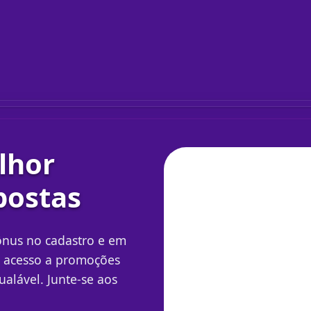
lhor
postas
ônus no cadastro e em
m acesso a promoções
ualável. Junte-se aos