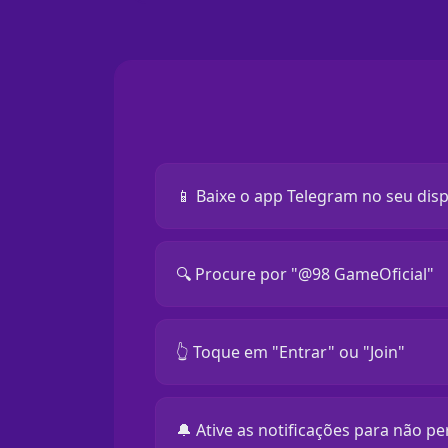
📱 Baixe o app Telegram no seu disp
🔍 Procure por "@98 GameOficial"
👆 Toque em "Entrar" ou "Join"
🔔 Ative as notificações para não p