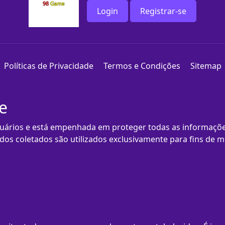
Login
Registrar-se
Políticas de Privacidade
Termos e Condições
Sitemap
de
usuários e está empenhada em proteger todas as informaçõe
os coletados são utilizados exclusivamente para fins de m