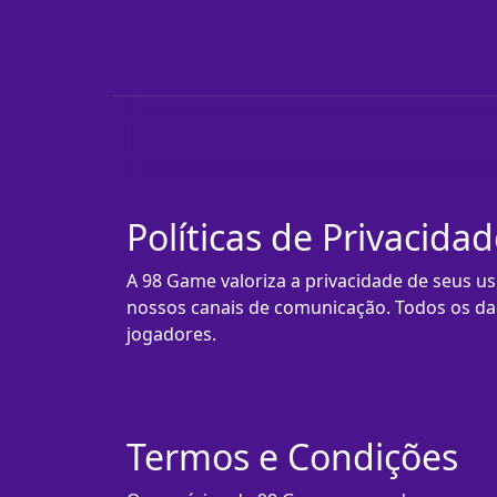
Políticas de Privacida
A 98 Game valoriza a privacidade de seus 
nossos canais de comunicação. Todos os dad
jogadores.
Termos e Condições