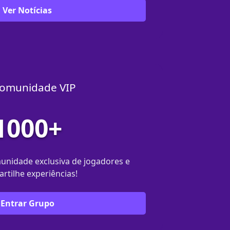
Ver Notícias
Comunidade VIP
1000+
unidade exclusiva de jogadores e
rtilhe experiências!
Entrar Grupo