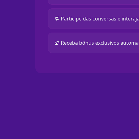
💬 Participe das conversas e interaj
🎁 Receba bônus exclusivos autom