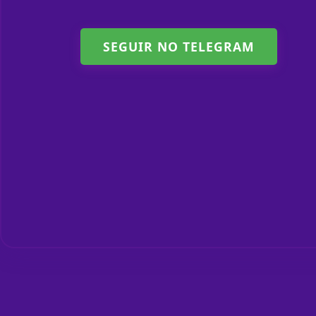
SEGUIR NO TELEGRAM