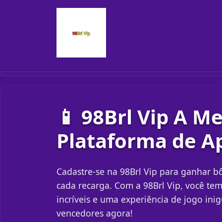
📱 98Brl Vip A M
Plataforma de A
Cadastre-se na 98Brl Vip para ganhar b
cada recarga. Com a 98Brl Vip, você te
incríveis e uma experiência de jogo inig
vencedores agora!