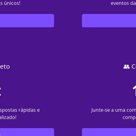
s únicos!
eventos da
reto
👥 
t
espostas rápidas e
Junte-se a uma com
lizado!
compa
e