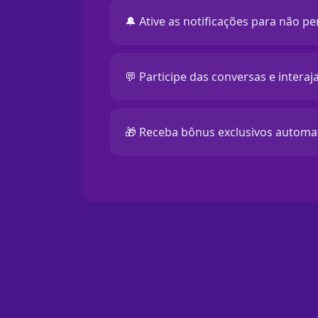
🔔 Ative as notificações para não p
💬 Participe das conversas e interaj
🎁 Receba bônus exclusivos autom