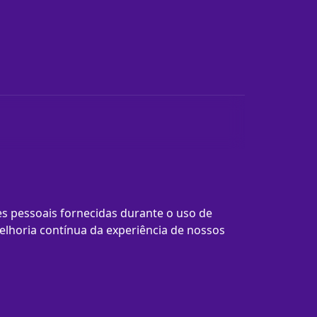
es pessoais fornecidas durante o uso de
elhoria contínua da experiência de nossos