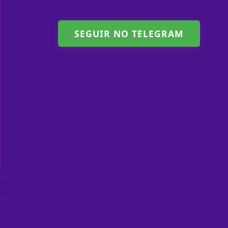
SEGUIR NO TELEGRAM