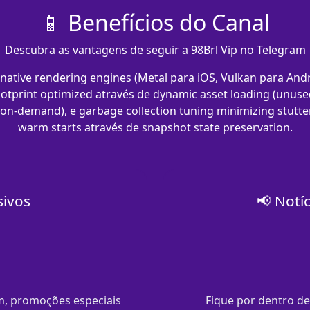
📱 Benefícios do Canal
Descubra as vantagens de seguir a 98Brl Vip no Telegram
ative rendering engines (Metal para iOS, Vulkan para Andr
otprint optimized através de dynamic asset loading (unuse
 on-demand), e garbage collection tuning minimizing stutter
warm starts através de snapshot state preservation.
sivos
📢 Notí
m, promoções especiais
Fique por dentro d