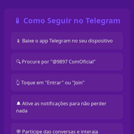
📱 Como Seguir no Telegram
📱 Baixe o app Telegram no seu dispositivo
🔍 Procure por "@9897 ComOficial"
👆 Toque em "Entrar" ou "Join"
🔔 Ative as notificações para não perder
nada
💬 Participe das conversas e interaja