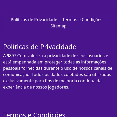
Políticas de Privacidade
Termos e Condições
Sitemap
Políticas de Privacidade
A 9897 Com valoriza a privacidade de seus usuários e
está empenhada em proteger todas as informações
pessoais fornecidas durante o uso de nossos canais de
comunicação. Todos os dados coletados são utilizados
exclusivamente para fins de melhoria contínua da
experiência de nossos jogadores.
Termos e Condições