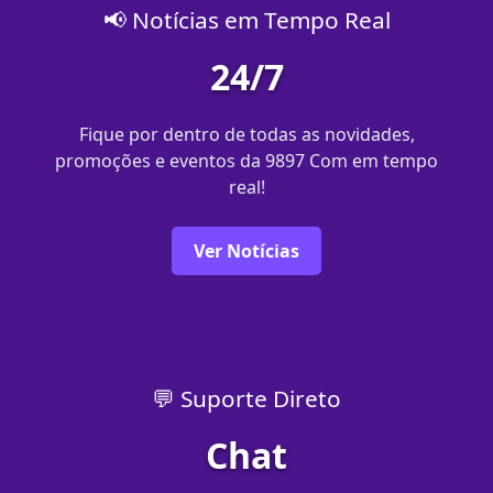
📢 Notícias em Tempo Real
24/7
Fique por dentro de todas as novidades,
promoções e eventos da 9897 Com em tempo
real!
Ver Notícias
💬 Suporte Direto
Chat