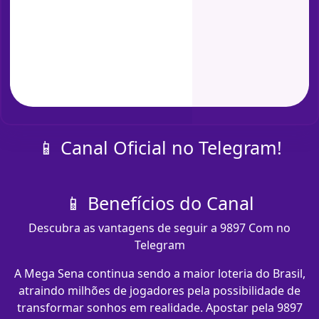
📱 Canal Oficial no Telegram!
📱 Benefícios do Canal
Descubra as vantagens de seguir a 9897 Com no
Telegram
A Mega Sena continua sendo a maior loteria do Brasil,
atraindo milhões de jogadores pela possibilidade de
transformar sonhos em realidade. Apostar pela 9897