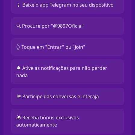
📱 Baixe o app Telegram no seu dispositivo
🔍 Procure por "@9897Oficial"
👆 Toque em "Entrar" ou "Join"
🔔 Ative as notificações para não perder
nada
💬 Participe das conversas e interaja
🎁 Receba bônus exclusivos
automaticamente