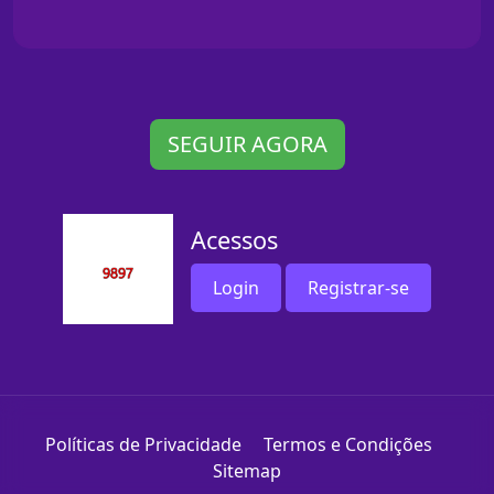
SEGUIR AGORA
Acessos
Login
Registrar-se
Políticas de Privacidade
Termos e Condições
Sitemap