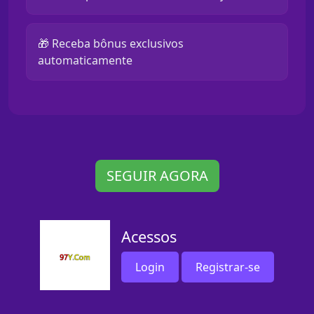
🎁 Receba bônus exclusivos
automaticamente
SEGUIR AGORA
Acessos
Login
Registrar-se