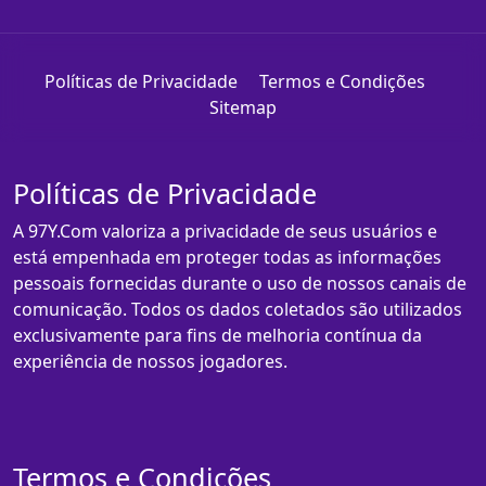
Políticas de Privacidade
Termos e Condições
Sitemap
Políticas de Privacidade
A 97Y.Com valoriza a privacidade de seus usuários e
está empenhada em proteger todas as informações
pessoais fornecidas durante o uso de nossos canais de
comunicação. Todos os dados coletados são utilizados
exclusivamente para fins de melhoria contínua da
experiência de nossos jogadores.
Termos e Condições