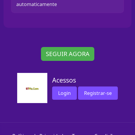
automaticamente
SEGUIR AGORA
Acessos
Login
Registrar-se