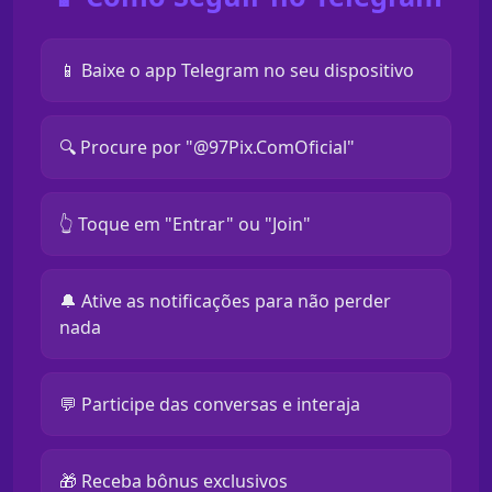
📱 Baixe o app Telegram no seu dispositivo
🔍 Procure por "@97Pix.ComOficial"
👆 Toque em "Entrar" ou "Join"
🔔 Ative as notificações para não perder
nada
💬 Participe das conversas e interaja
🎁 Receba bônus exclusivos