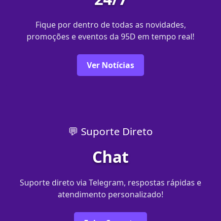
Fique por dentro de todas as novidades,
promoções e eventos da 95D em tempo real!
Ver Notícias
💬 Suporte Direto
Chat
Suporte direto via Telegram, respostas rápidas e
atendimento personalizado!