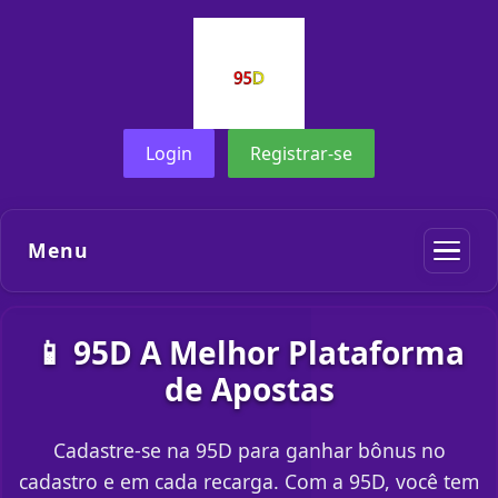
Login
Registrar-se
Menu
📱 95D A Melhor Plataforma
de Apostas
Cadastre-se na 95D para ganhar bônus no
cadastro e em cada recarga. Com a 95D, você tem