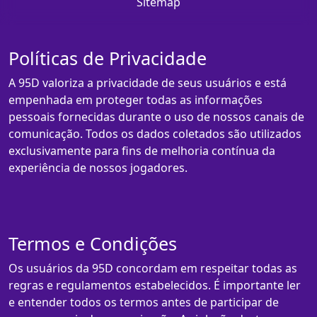
Sitemap
Políticas de Privacidade
A 95D valoriza a privacidade de seus usuários e está
empenhada em proteger todas as informações
pessoais fornecidas durante o uso de nossos canais de
comunicação. Todos os dados coletados são utilizados
exclusivamente para fins de melhoria contínua da
experiência de nossos jogadores.
Termos e Condições
Os usuários da 95D concordam em respeitar todas as
regras e regulamentos estabelecidos. É importante ler
e entender todos os termos antes de participar de