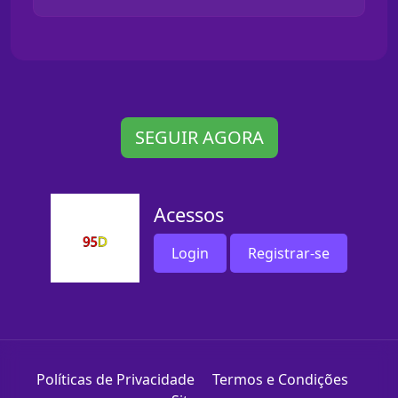
SEGUIR AGORA
Acessos
Login
Registrar-se
Políticas de Privacidade
Termos e Condições