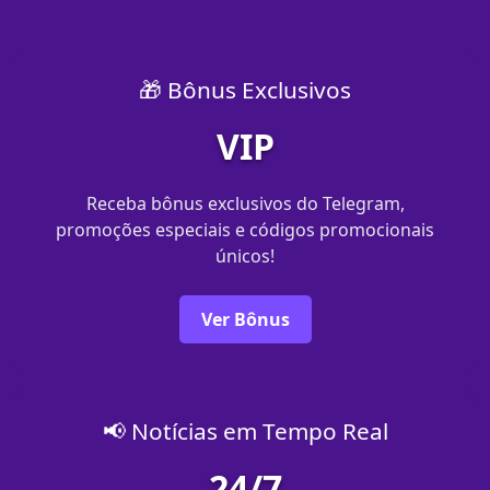
🎁 Bônus Exclusivos
VIP
Receba bônus exclusivos do Telegram,
promoções especiais e códigos promocionais
únicos!
Ver Bônus
📢 Notícias em Tempo Real
24/7