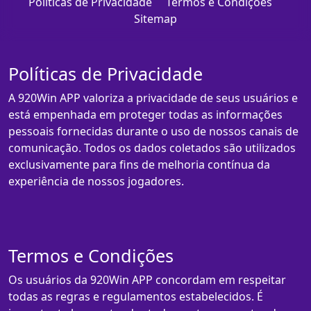
Políticas de Privacidade
Termos e Condições
Sitemap
Políticas de Privacidade
A 920Win APP valoriza a privacidade de seus usuários e
está empenhada em proteger todas as informações
pessoais fornecidas durante o uso de nossos canais de
comunicação. Todos os dados coletados são utilizados
exclusivamente para fins de melhoria contínua da
experiência de nossos jogadores.
Termos e Condições
Os usuários da 920Win APP concordam em respeitar
todas as regras e regulamentos estabelecidos. É