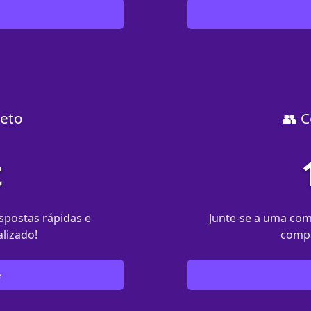
reto
👥 
t
espostas rápidas e
Junte-se a uma com
lizado!
compa
e