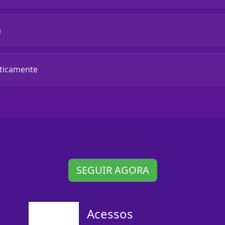
a
aticamente
SEGUIR AGORA
Acessos