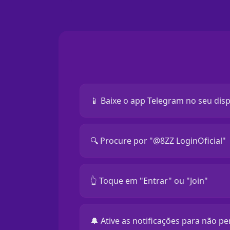
📱 Baixe o app Telegram no seu disp
🔍 Procure por "@8ZZ LoginOficial"
👆 Toque em "Entrar" ou "Join"
🔔 Ative as notificações para não p