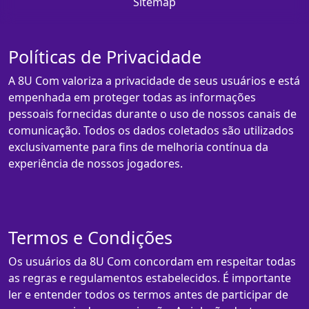
Sitemap
Políticas de Privacidade
A 8U Com valoriza a privacidade de seus usuários e está
empenhada em proteger todas as informações
pessoais fornecidas durante o uso de nossos canais de
comunicação. Todos os dados coletados são utilizados
exclusivamente para fins de melhoria contínua da
experiência de nossos jogadores.
Termos e Condições
Os usuários da 8U Com concordam em respeitar todas
as regras e regulamentos estabelecidos. É importante
ler e entender todos os termos antes de participar de