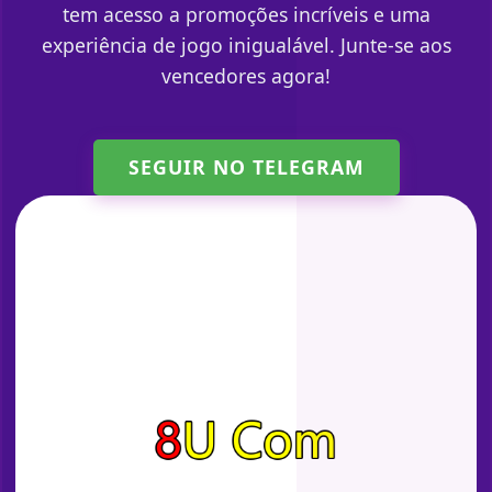
tem acesso a promoções incríveis e uma
experiência de jogo inigualável. Junte-se aos
vencedores agora!
SEGUIR NO TELEGRAM