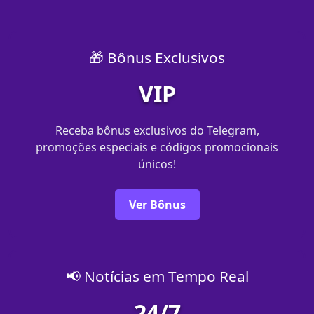
🎁 Bônus Exclusivos
VIP
Receba bônus exclusivos do Telegram,
promoções especiais e códigos promocionais
únicos!
Ver Bônus
📢 Notícias em Tempo Real
24/7