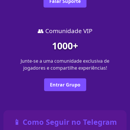
Falar Suporte
👥 Comunidade VIP
1000+
Junte-se a uma comunidade exclusiva de
jogadores e compartilhe experiências!
Entrar Grupo
📱 Como Seguir no Telegram