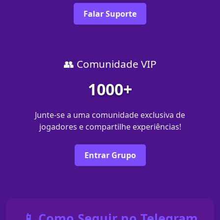
Falar Suporte
👥 Comunidade VIP
1000+
Junte-se a uma comunidade exclusiva de
jogadores e compartilhe experiências!
Entrar Grupo
📱 Como Seguir no Telegram