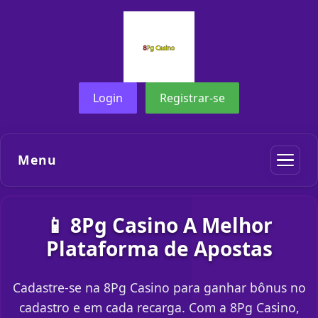
Login
Registrar-se
Menu
📱 8Pg Casino A Melhor
Plataforma de Apostas
Cadastre-se na 8Pg Casino para ganhar bônus no
cadastro e em cada recarga. Com a 8Pg Casino,