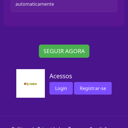
automaticamente
SEGUIR AGORA
Acessos
Login
Registrar-se