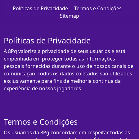
Políticas de Privacidade
Termos e Condições
Sitemap
Políticas de Privacidade
A 8Pg valoriza a privacidade de seus usuários e está
empenhada em proteger todas as informações
pessoais fornecidas durante o uso de nossos canais de
comunicação. Todos os dados coletados são utilizados
exclusivamente para fins de melhoria contínua da
experiência de nossos jogadores.
Termos e Condições
Os usuários da 8Pg concordam em respeitar todas as