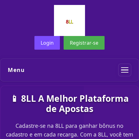
Login
Registrar-se
Menu
📱 8LL A Melhor Plataforma
de Apostas
Cadastre-se na 8LL para ganhar bônus no
cadastro e em cada recarga. Com a 8LL, você tem