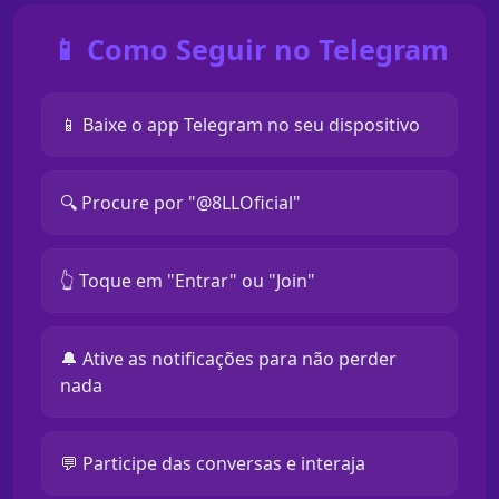
📱 Como Seguir no Telegram
📱 Baixe o app Telegram no seu dispositivo
🔍 Procure por "@8LLOficial"
👆 Toque em "Entrar" ou "Join"
🔔 Ative as notificações para não perder
nada
💬 Participe das conversas e interaja