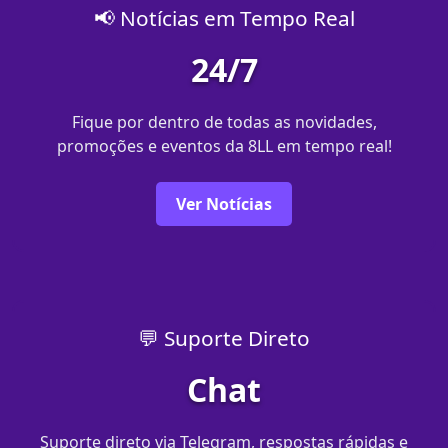
📢 Notícias em Tempo Real
24/7
Fique por dentro de todas as novidades,
promoções e eventos da 8LL em tempo real!
Ver Notícias
💬 Suporte Direto
Chat
Suporte direto via Telegram, respostas rápidas e