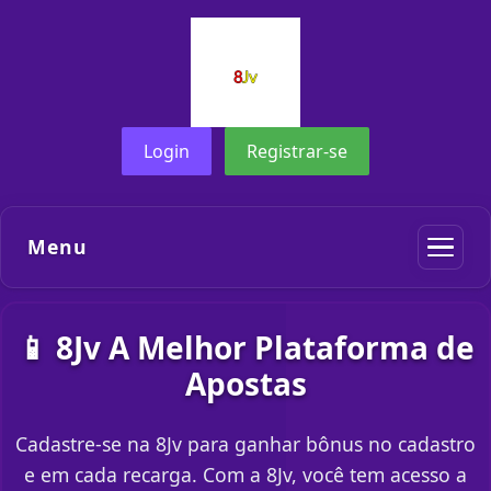
Login
Registrar-se
Menu
📱 8Jv A Melhor Plataforma de
Apostas
Cadastre-se na 8Jv para ganhar bônus no cadastro
e em cada recarga. Com a 8Jv, você tem acesso a