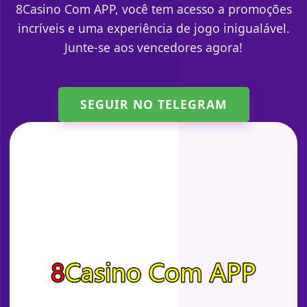
8Casino Com APP, você tem acesso a promoções
incríveis e uma experiência de jogo inigualável.
Junte-se aos vencedores agora!
SEGUIR NO TELEGRAM