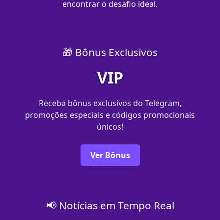
encontrar o desafio ideal.
🎁 Bônus Exclusivos
VIP
Receba bônus exclusivos do Telegram,
promoções especiais e códigos promocionais
únicos!
Ver Bônus
📢 Notícias em Tempo Real