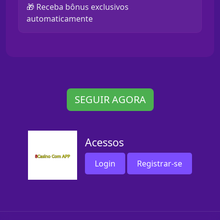
🎁 Receba bônus exclusivos
automaticamente
SEGUIR AGORA
Acessos
Login
Registrar-se