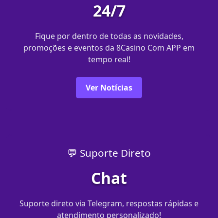
24/7
Fique por dentro de todas as novidades,
promoções e eventos da 8Casino Com APP em
tempo real!
Ver Notícias
💬 Suporte Direto
Chat
Suporte direto via Telegram, respostas rápidas e
atendimento personalizado!