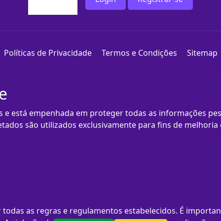
Políticas de Privacidade
Termos e Condições
Sitemap
de
ios e está empenhada em proteger todas as informações pe
tados são utilizados exclusivamente para fins de melhoria
todas as regras e regulamentos estabelecidos. É importan