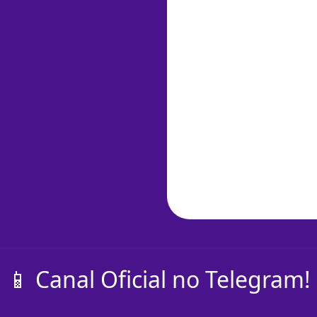
📱 Canal Oficial no Telegram!