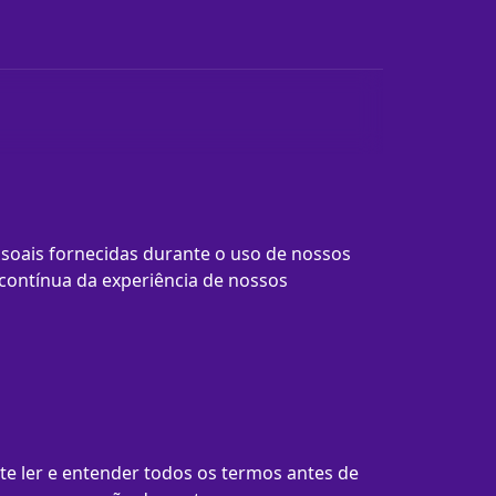
ssoais fornecidas durante o uso de nossos
 contínua da experiência de nossos
te ler e entender todos os termos antes de