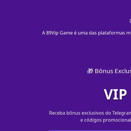
A 89Vip Game é uma das plataformas mai
🎁 Bônus Exclu
VIP
Receba bônus exclusivos do Telegra
e códigos promocionai