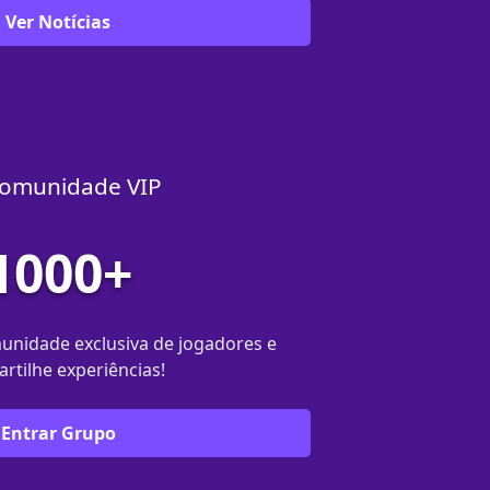
Ver Notícias
Comunidade VIP
1000+
unidade exclusiva de jogadores e
rtilhe experiências!
Entrar Grupo