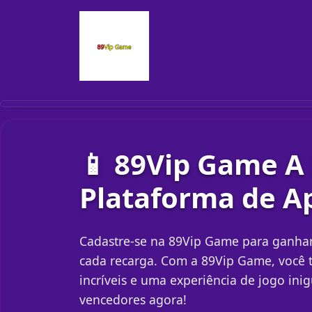
📱 89Vip Game A
Plataforma de A
Cadastre-se na 89Vip Game para ganha
cada recarga. Com a 89Vip Game, você
incríveis e uma experiência de jogo inig
vencedores agora!