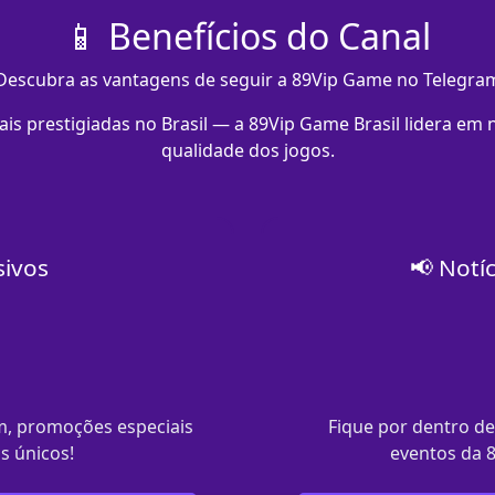
📱 Benefícios do Canal
Descubra as vantagens de seguir a 89Vip Game no Telegra
s prestigiadas no Brasil — a 89Vip Game Brasil lidera em 
qualidade dos jogos.
sivos
📢 Notí
m, promoções especiais
Fique por dentro d
s únicos!
eventos da 