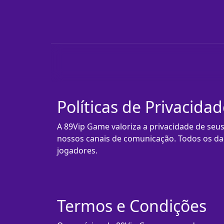
Políticas de Privacida
A 89Vip Game valoriza a privacidade de se
nossos canais de comunicação. Todos os dad
jogadores.
Termos e Condições