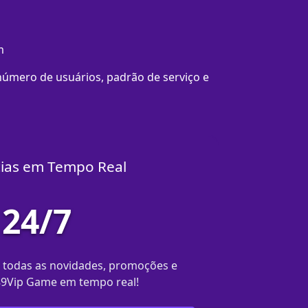
m
número de usuários, padrão de serviço e
cias em Tempo Real
24/7
e todas as novidades, promoções e
89Vip Game em tempo real!