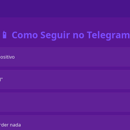
📱 Como Seguir no Telegram
ositivo
l"
erder nada