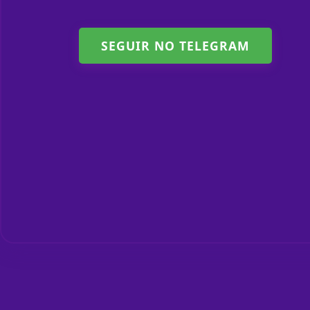
SEGUIR NO TELEGRAM