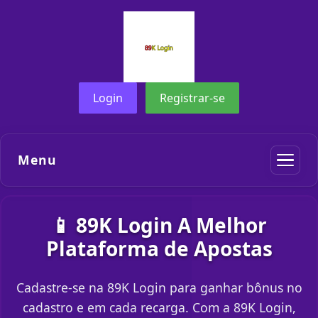
Login
Registrar-se
Menu
📱 89K Login A Melhor
Plataforma de Apostas
Cadastre-se na 89K Login para ganhar bônus no
cadastro e em cada recarga. Com a 89K Login,