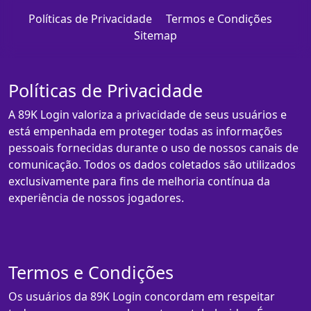
Políticas de Privacidade
Termos e Condições
Sitemap
Políticas de Privacidade
A 89K Login valoriza a privacidade de seus usuários e
está empenhada em proteger todas as informações
pessoais fornecidas durante o uso de nossos canais de
comunicação. Todos os dados coletados são utilizados
exclusivamente para fins de melhoria contínua da
experiência de nossos jogadores.
Termos e Condições
Os usuários da 89K Login concordam em respeitar