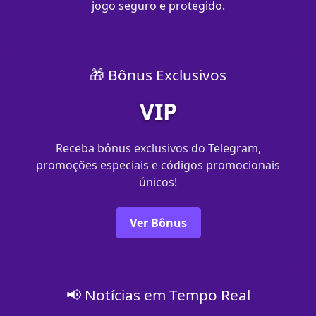
jogo seguro e protegido.
🎁 Bônus Exclusivos
VIP
Receba bônus exclusivos do Telegram,
promoções especiais e códigos promocionais
únicos!
Ver Bônus
📢 Notícias em Tempo Real