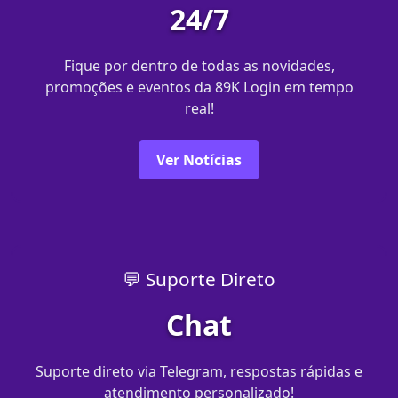
24/7
Fique por dentro de todas as novidades,
promoções e eventos da 89K Login em tempo
real!
Ver Notícias
💬 Suporte Direto
Chat
Suporte direto via Telegram, respostas rápidas e
atendimento personalizado!