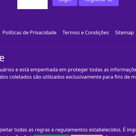
Políticas de Privacidade
Termos e Condições
Sitemap
de
usuários e está empenhada em proteger todas as informaçõe
os coletados são utilizados exclusivamente para fins de m
itar todas as regras e regulamentos estabelecidos. É imp