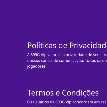
Políticas de Privacida
A 899G Vip valoriza a privacidade de seus 
nossos canais de comunicação. Todos os dad
jogadores.
Termos e Condições
Os usuários da 899G Vip concordam em respe