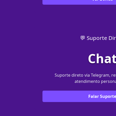
💬 Suporte Di
Cha
Suporte direto via Telegram, r
atendimento persona
Falar Suport