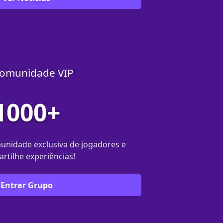
Comunidade VIP
1000+
unidade exclusiva de jogadores e
rtilhe experiências!
Entrar Grupo