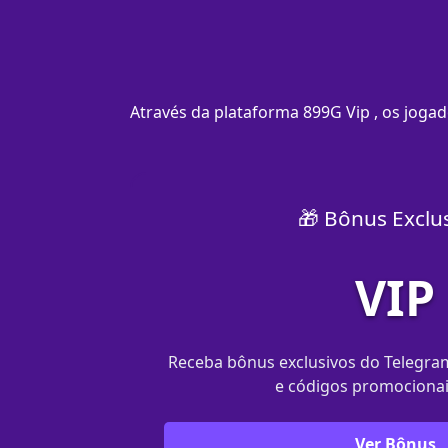
Através da plataforma 899G Vip , os jogad
🎁 Bônus Exclu
VIP
Receba bônus exclusivos do Telegra
e códigos promocionai
Ver Bônus