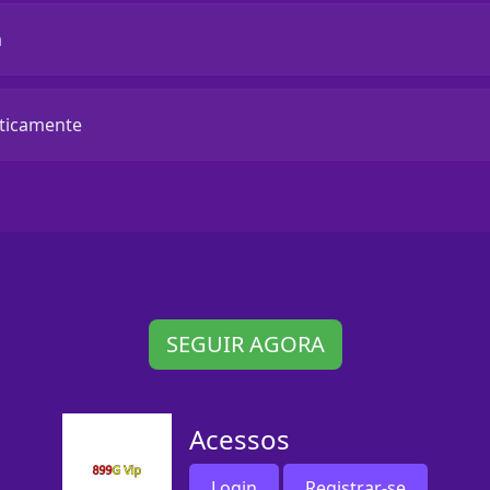
a
aticamente
SEGUIR AGORA
Acessos
Login
Registrar-se