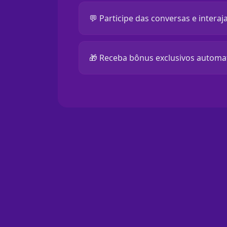
💬 Participe das conversas e interaj
🎁 Receba bônus exclusivos autom