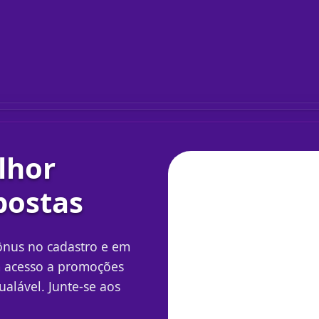
lhor
postas
ônus no cadastro e em
m acesso a promoções
ualável. Junte-se aos