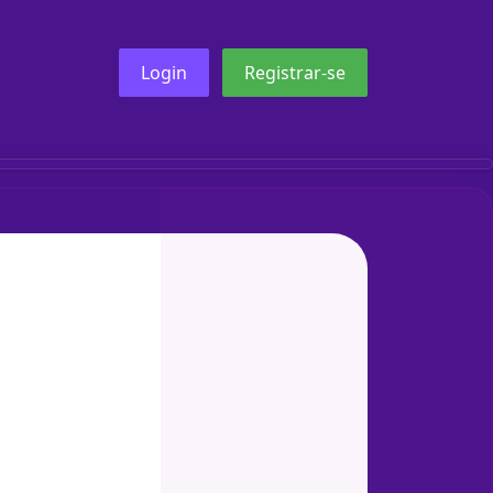
Login
Registrar-se