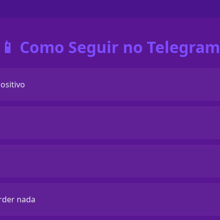
📱 Como Seguir no Telegram
ositivo
erder nada