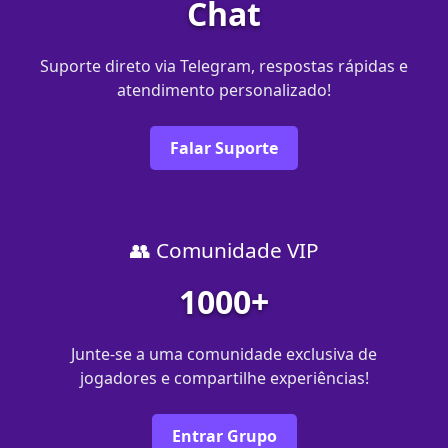
Chat
Suporte direto via Telegram, respostas rápidas e
atendimento personalizado!
Falar Suporte
👥 Comunidade VIP
1000+
Junte-se a uma comunidade exclusiva de
jogadores e compartilhe experiências!
Entrar Grupo