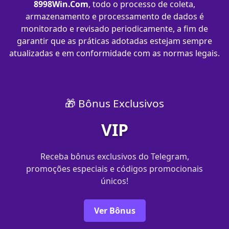
8998Win.Com
, todo o processo de coleta,
armazenamento e processamento de dados é
monitorado e revisado periodicamente, a fim de
garantir que as práticas adotadas estejam sempre
atualizadas e em conformidade com as normas legais.
🎁 Bônus Exclusivos
VIP
Receba bônus exclusivos do Telegram,
promoções especiais e códigos promocionais
únicos!
Ver Bônus