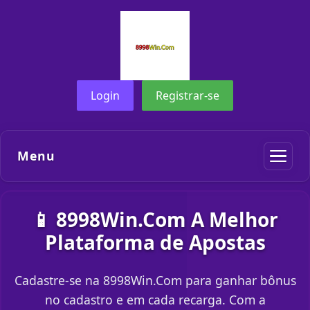
Login
Registrar-se
Menu
📱 8998Win.Com A Melhor
Plataforma de Apostas
Cadastre-se na 8998Win.Com para ganhar bônus
no cadastro e em cada recarga. Com a