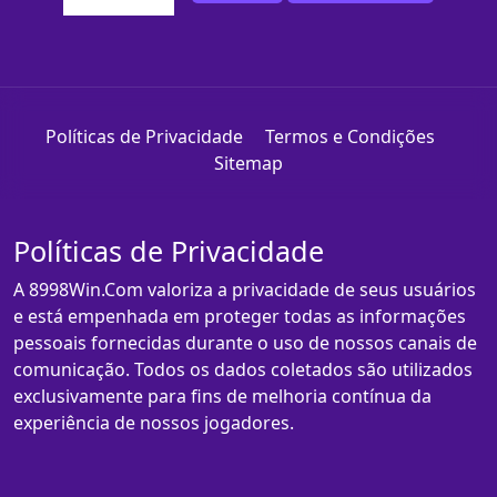
Políticas de Privacidade
Termos e Condições
Sitemap
Políticas de Privacidade
A 8998Win.Com valoriza a privacidade de seus usuários
e está empenhada em proteger todas as informações
pessoais fornecidas durante o uso de nossos canais de
comunicação. Todos os dados coletados são utilizados
exclusivamente para fins de melhoria contínua da
experiência de nossos jogadores.