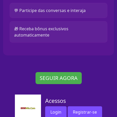
💬 Participe das conversas e interaja
🎁 Receba bônus exclusivos
automaticamente
SEGUIR AGORA
Acessos
Login
Registrar-se