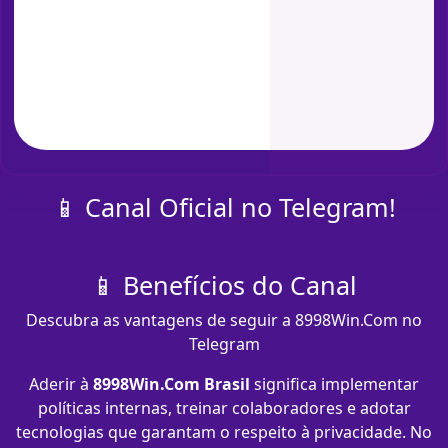
📱 Canal Oficial no Telegram!
📱 Benefícios do Canal
Descubra as vantagens de seguir a 8998Win.Com no
Telegram
Aderir à
8998Win.Com Brasil
significa implementar
políticas internas, treinar colaboradores e adotar
tecnologias que garantam o respeito à privacidade. No