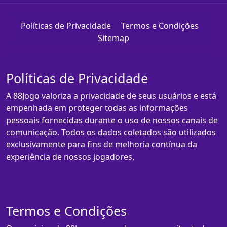
Políticas de Privacidade
Termos e Condições
Sitemap
Políticas de Privacidade
A 88Jogo valoriza a privacidade de seus usuários e está
empenhada em proteger todas as informações
pessoais fornecidas durante o uso de nossos canais de
comunicação. Todos os dados coletados são utilizados
exclusivamente para fins de melhoria contínua da
experiência de nossos jogadores.
Termos e Condições