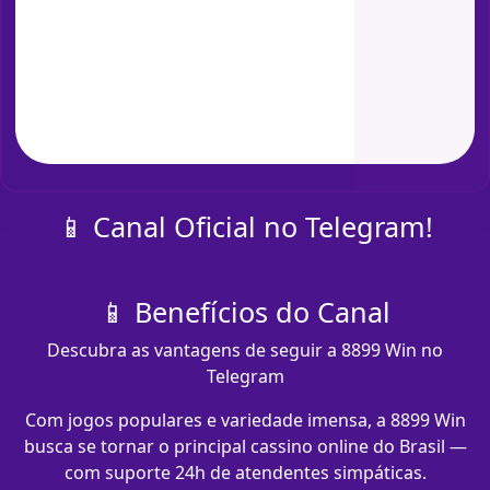
📱 Canal Oficial no Telegram!
📱 Benefícios do Canal
Descubra as vantagens de seguir a 8899 Win no
Telegram
Com jogos populares e variedade imensa, a 8899 Win
busca se tornar o principal cassino online do Brasil —
com suporte 24h de atendentes simpáticas.