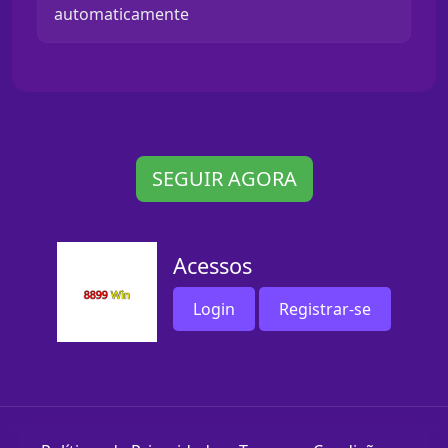
automaticamente
SEGUIR AGORA
Acessos
Login
Registrar-se