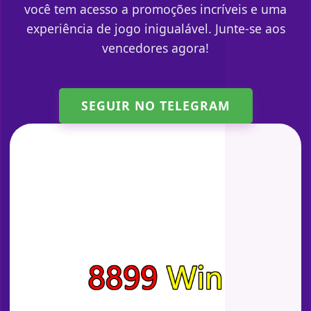
você tem acesso a promoções incríveis e uma
experiência de jogo inigualável. Junte-se aos
vencedores agora!
SEGUIR NO TELEGRAM