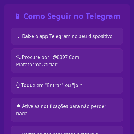
📱 Como Seguir no Telegram
📱 Baixe o app Telegram no seu dispositivo
🔍 Procure por "@8897 Com
PlataformaOficial"
👆 Toque em "Entrar" ou "Join"
🔔 Ative as notificações para não perder
nada