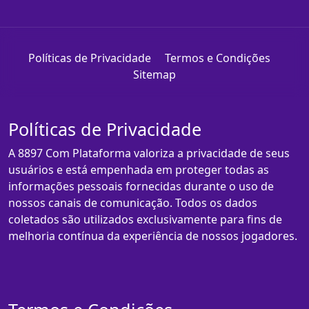
Políticas de Privacidade
Termos e Condições
Sitemap
Políticas de Privacidade
A 8897 Com Plataforma valoriza a privacidade de seus
usuários e está empenhada em proteger todas as
informações pessoais fornecidas durante o uso de
nossos canais de comunicação. Todos os dados
coletados são utilizados exclusivamente para fins de
melhoria contínua da experiência de nossos jogadores.