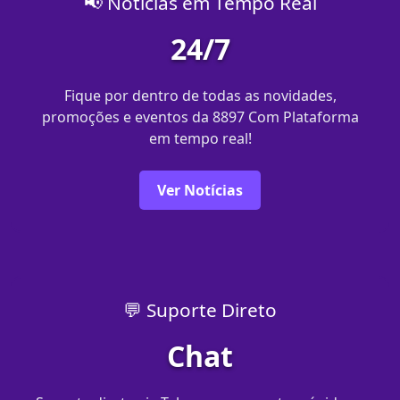
📢 Notícias em Tempo Real
24/7
Fique por dentro de todas as novidades,
promoções e eventos da 8897 Com Plataforma
em tempo real!
Ver Notícias
💬 Suporte Direto
Chat