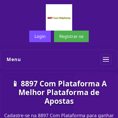
Login
Registrar-se
Menu
📱 8897 Com Plataforma A
Melhor Plataforma de
Apostas
Cadastre-se na 8897 Com Plataforma para ganhar