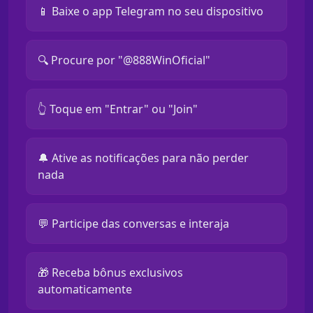
📱 Baixe o app Telegram no seu dispositivo
🔍 Procure por "@888WinOficial"
👆 Toque em "Entrar" ou "Join"
🔔 Ative as notificações para não perder
nada
💬 Participe das conversas e interaja
🎁 Receba bônus exclusivos
automaticamente