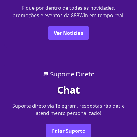
Fique por dentro de todas as novidades,
promoções e eventos da 888Win em tempo real!
Ver Notícias
💬 Suporte Direto
Chat
Suporte direto via Telegram, respostas rápidas e
atendimento personalizado!
Falar Suporte