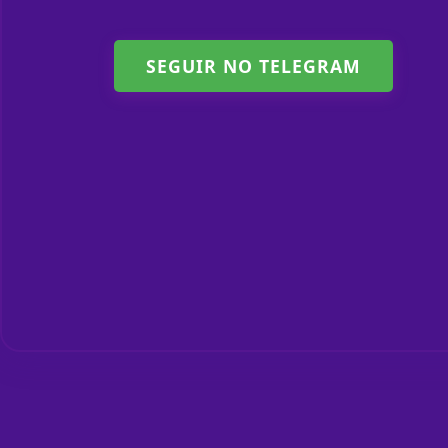
SEGUIR NO TELEGRAM