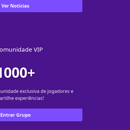
Ver Notícias
Comunidade VIP
1000+
unidade exclusiva de jogadores e
rtilhe experiências!
Entrar Grupo