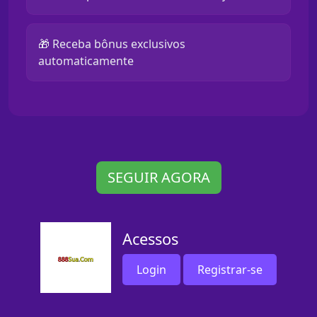
🎁 Receba bônus exclusivos
automaticamente
SEGUIR AGORA
Acessos
Login
Registrar-se