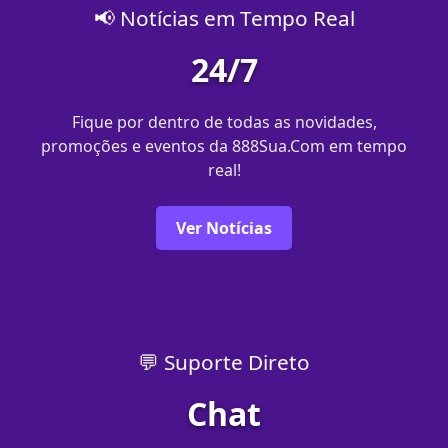
📢 Notícias em Tempo Real
24/7
Fique por dentro de todas as novidades,
promoções e eventos da 888Sua.Com em tempo
real!
Ver Notícias
💬 Suporte Direto
Chat