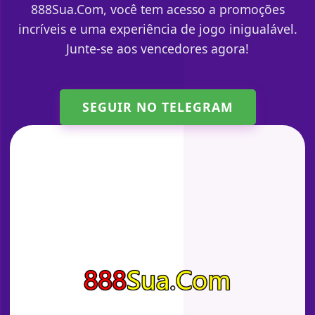
888Sua.Com, você tem acesso a promoções
incríveis e uma experiência de jogo inigualável.
Junte-se aos vencedores agora!
SEGUIR NO TELEGRAM