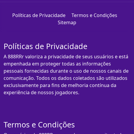
Políticas de Privacidade
Termos e Condições
Sitemap
Políticas de Privacidade
A 888RRr valoriza a privacidade de seus usuários e está
empenhada em proteger todas as informações
pessoais fornecidas durante o uso de nossos canais de
comunicação. Todos os dados coletados são utilizados
exclusivamente para fins de melhoria contínua da
experiência de nossos jogadores.
Termos e Condições