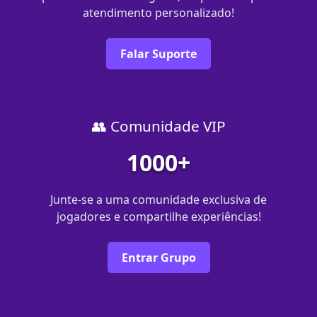
atendimento personalizado!
Falar Suporte
👥 Comunidade VIP
1000+
Junte-se a uma comunidade exclusiva de
jogadores e compartilhe experiências!
Entrar Grupo