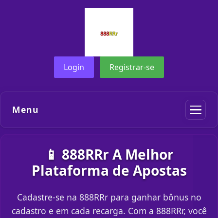
Login
Registrar-se
Menu
📱 888RRr A Melhor
Plataforma de Apostas
Cadastre-se na 888RRr para ganhar bônus no
cadastro e em cada recarga. Com a 888RRr, você