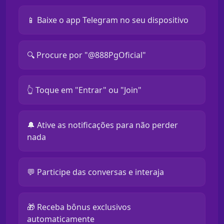
📱 Baixe o app Telegram no seu dispositivo
🔍 Procure por "@888PgOficial"
👆 Toque em "Entrar" ou "Join"
🔔 Ative as notificações para não perder
nada
💬 Participe das conversas e interaja
🎁 Receba bônus exclusivos
automaticamente