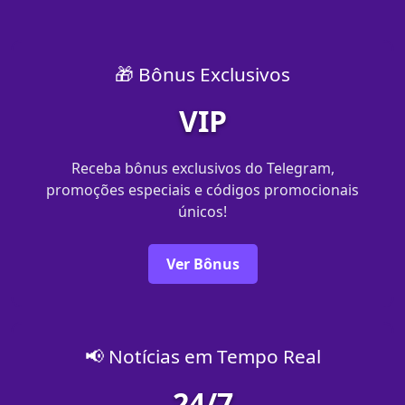
🎁 Bônus Exclusivos
VIP
Receba bônus exclusivos do Telegram,
promoções especiais e códigos promocionais
únicos!
Ver Bônus
📢 Notícias em Tempo Real
24/7