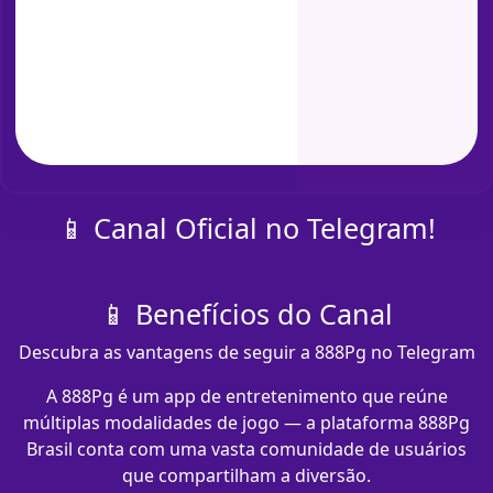
📱 Canal Oficial no Telegram!
📱 Benefícios do Canal
Descubra as vantagens de seguir a 888Pg no Telegram
A 888Pg é um app de entretenimento que reúne
múltiplas modalidades de jogo — a plataforma 888Pg
Brasil conta com uma vasta comunidade de usuários
que compartilham a diversão.