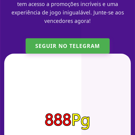
tem acesso a promoções incríveis e uma
experiência de jogo inigualável. Junte-se aos
vencedores agora!
SEGUIR NO TELEGRAM