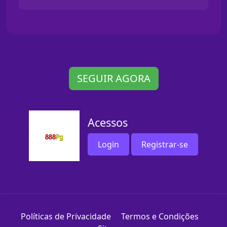
SEGUIR AGORA
Acessos
Login
Registrar-se
Políticas de Privacidade
Termos e Condições