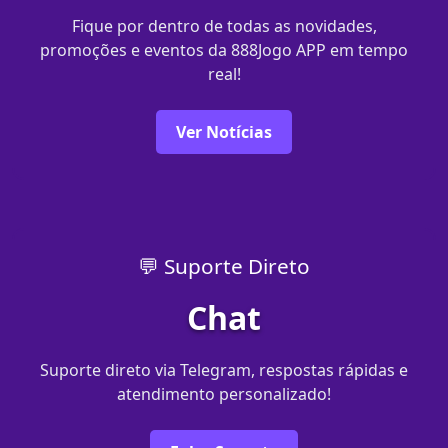
Fique por dentro de todas as novidades,
promoções e eventos da 888Jogo APP em tempo
real!
Ver Notícias
💬 Suporte Direto
Chat
Suporte direto via Telegram, respostas rápidas e
atendimento personalizado!