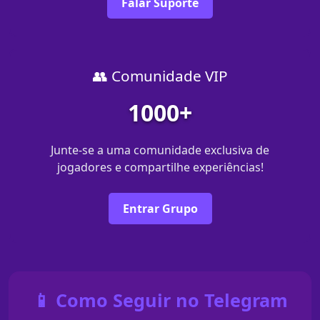
Falar Suporte
👥 Comunidade VIP
1000+
Junte-se a uma comunidade exclusiva de
jogadores e compartilhe experiências!
Entrar Grupo
📱 Como Seguir no Telegram