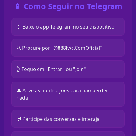
📱 Como Seguir no Telegram
📱 Baixe o app Telegram no seu dispositivo
🔍 Procure por "@888Iwc.ComOficial"
👆 Toque em "Entrar" ou "Join"
🔔 Ative as notificações para não perder
nada
💬 Participe das conversas e interaja