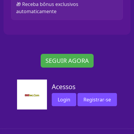
🎁 Receba bônus exclusivos
automaticamente
SEGUIR AGORA
Acessos
Login
Registrar-se