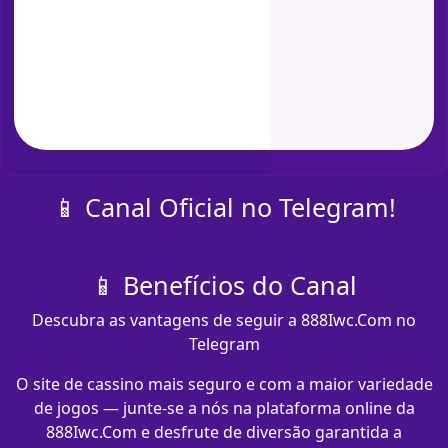
📱 Canal Oficial no Telegram!
📱 Benefícios do Canal
Descubra as vantagens de seguir a 888Iwc.Com no
Telegram
O site de cassino mais seguro e com a maior variedade
de jogos — junte-se a nós na plataforma online da
888Iwc.Com e desfrute de diversão garantida a