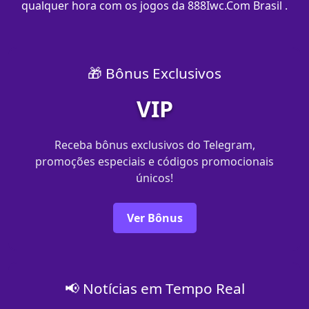
qualquer hora com os jogos da 888Iwc.Com Brasil .
🎁 Bônus Exclusivos
VIP
Receba bônus exclusivos do Telegram,
promoções especiais e códigos promocionais
únicos!
Ver Bônus
📢 Notícias em Tempo Real