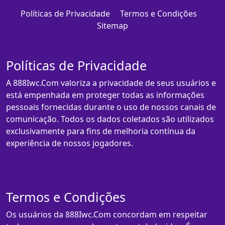
Políticas de Privacidade
Termos e Condições
Sitemap
Políticas de Privacidade
A 888Iwc.Com valoriza a privacidade de seus usuários e
está empenhada em proteger todas as informações
pessoais fornecidas durante o uso de nossos canais de
comunicação. Todos os dados coletados são utilizados
exclusivamente para fins de melhoria contínua da
experiência de nossos jogadores.
Termos e Condições
Os usuários da 888Iwc.Com concordam em respeitar