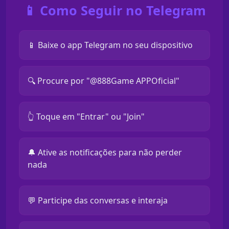
📱 Como Seguir no Telegram
📱 Baixe o app Telegram no seu dispositivo
🔍 Procure por "@888Game APPOficial"
👆 Toque em "Entrar" ou "Join"
🔔 Ative as notificações para não perder
nada
💬 Participe das conversas e interaja