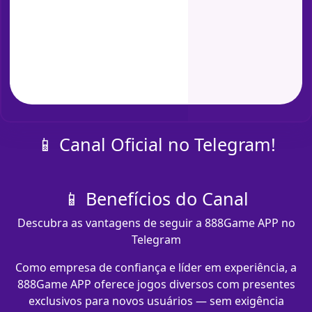
📱 Canal Oficial no Telegram!
📱 Benefícios do Canal
Descubra as vantagens de seguir a 888Game APP no
Telegram
Como empresa de confiança e líder em experiência, a
888Game APP oferece jogos diversos com presentes
exclusivos para novos usuários — sem exigência