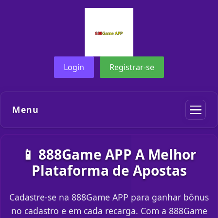
Login
Registrar-se
Menu
📱 888Game APP A Melhor
Plataforma de Apostas
Cadastre-se na 888Game APP para ganhar bônus
no cadastro e em cada recarga. Com a 888Game