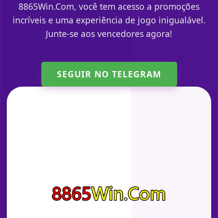
8865Win.Com, você tem acesso a promoções
incríveis e uma experiência de jogo inigualável.
Junte-se aos vencedores agora!
SEGUIR NO TELEGRAM