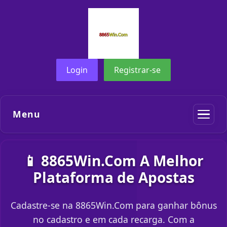
Login
Registrar-se
Menu
📱 8865Win.Com A Melhor
Plataforma de Apostas
Cadastre-se na 8865Win.Com para ganhar bônus
no cadastro e em cada recarga. Com a