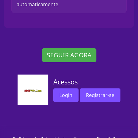
automaticamente
SEGUIR AGORA
Acessos
Login
Registrar-se