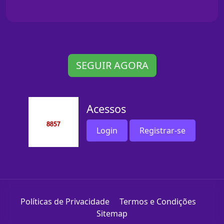
SEGUIR AGORA
Acessos
Login
Registrar-se
Políticas de Privacidade
Termos e Condições
Sitemap