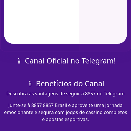
📱 Canal Oficial no Telegram!
📱 Benefícios do Canal
Descubra as vantagens de seguir a 8857 no Telegram
Junte-se à 8857 8857 Brasil e aproveite uma jornada
emocionante e segura com jogos de cassino completos
e apostas esportivas.