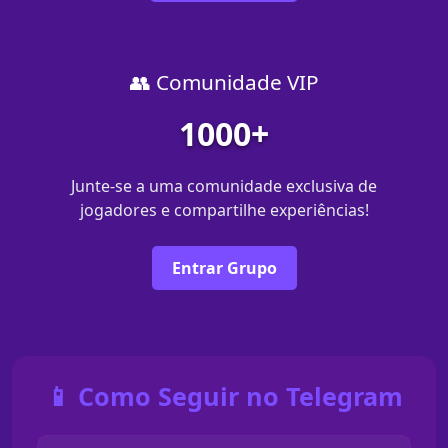
👥 Comunidade VIP
1000+
Junte-se a uma comunidade exclusiva de
jogadores e compartilhe experiências!
Entrar Grupo
📱 Como Seguir no Telegram