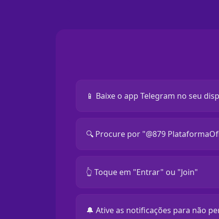
📱 Baixe o app Telegram no seu disp
🔍 Procure por "@879 PlataformaOfi
👆 Toque em "Entrar" ou "Join"
🔔 Ative as notificações para não p