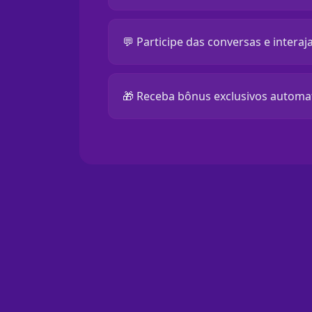
💬 Participe das conversas e interaj
🎁 Receba bônus exclusivos autom