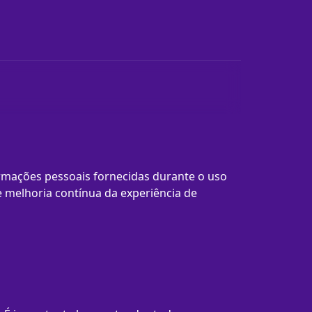
ormações pessoais fornecidas durante o uso
e melhoria contínua da experiência de