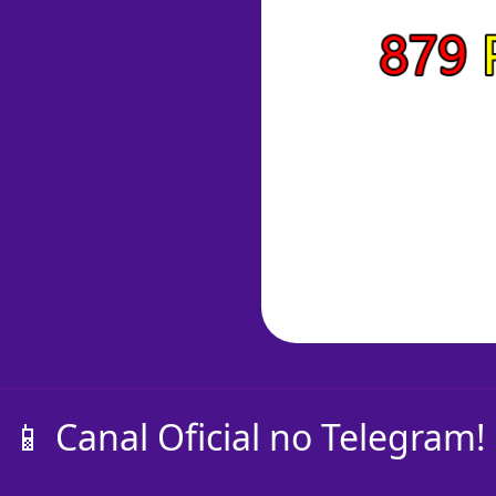
📱 Canal Oficial no Telegram!