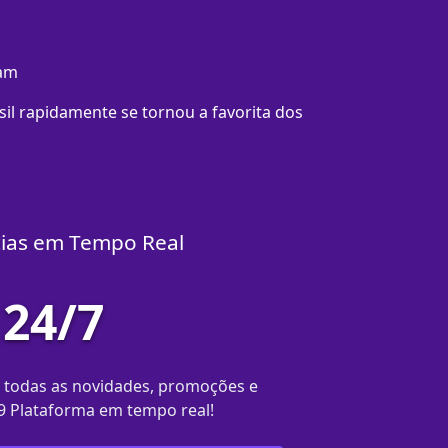
ram
sil rapidamente se tornou a favorita dos
cias em Tempo Real
24/7
e todas as novidades, promoções e
9 Plataforma em tempo real!