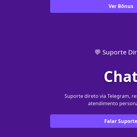
Ver Bônus
💬 Suporte Di
Cha
Suporte direto via Telegram, r
atendimento persona
Falar Suport