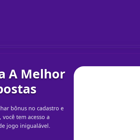
ma A Melhor
postas
nhar bônus no cadastro e
, você tem acesso a
e jogo inigualável.