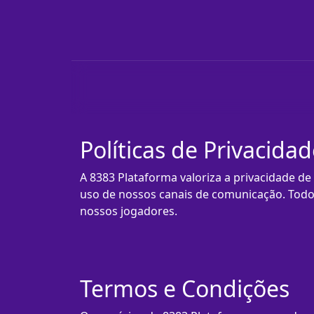
Políticas de Privacida
A 8383 Plataforma valoriza a privacidade d
uso de nossos canais de comunicação. Todos
nossos jogadores.
Termos e Condições