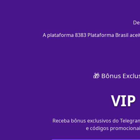
De
A plataforma 8383 Plataforma Brasil ace
🎁 Bônus Exclu
VIP
Receba bônus exclusivos do Telegra
e códigos promocionai