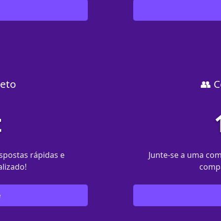
reto
👥 
t
espostas rápidas e
Junte-se a uma com
lizado!
compa
e