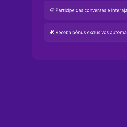
💬 Participe das conversas e interaj
🎁 Receba bônus exclusivos autom