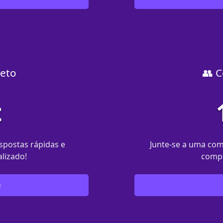
reto
👥 
t
espostas rápidas e
Junte-se a uma com
lizado!
compa
e