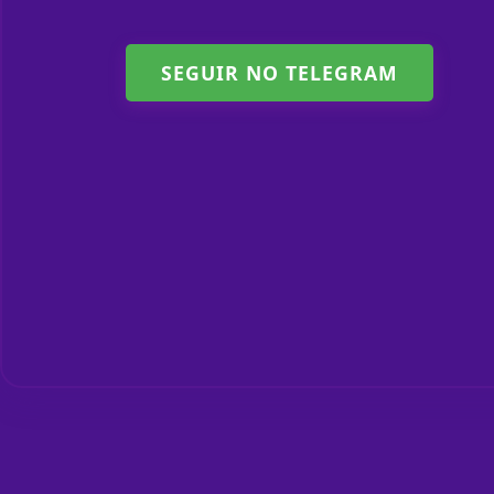
SEGUIR NO TELEGRAM