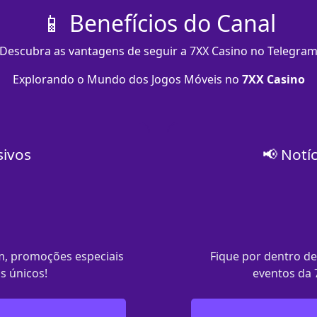
📱 Benefícios do Canal
Descubra as vantagens de seguir a 7XX Casino no Telegra
Explorando o Mundo dos Jogos Móveis no
7XX Casino
sivos
📢 Notí
m, promoções especiais
Fique por dentro d
s únicos!
eventos da 