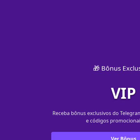
🎁 Bônus Exclu
VIP
Receba bônus exclusivos do Telegra
e códigos promocionai
Ver Bônus