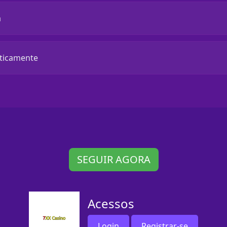
a
aticamente
SEGUIR AGORA
Acessos
Login
Registrar-se