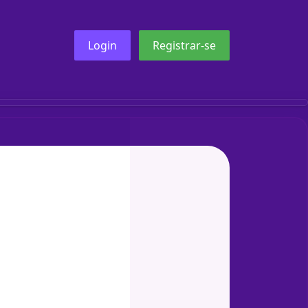
Login
Registrar-se