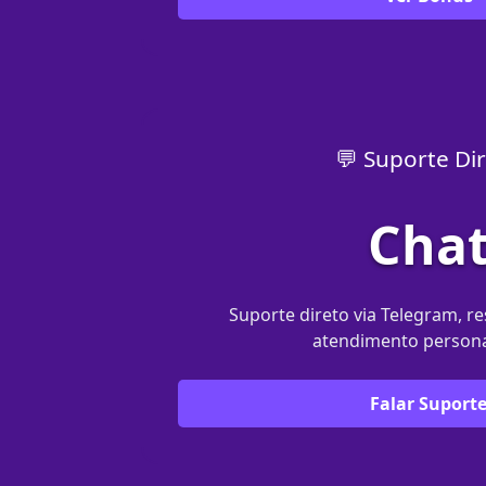
💬 Suporte Di
Cha
Suporte direto via Telegram, r
atendimento persona
Falar Suport