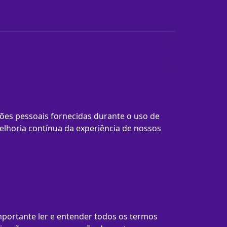
ões pessoais fornecidas durante o uso de
elhoria contínua da experiência de nossos
mportante ler e entender todos os termos