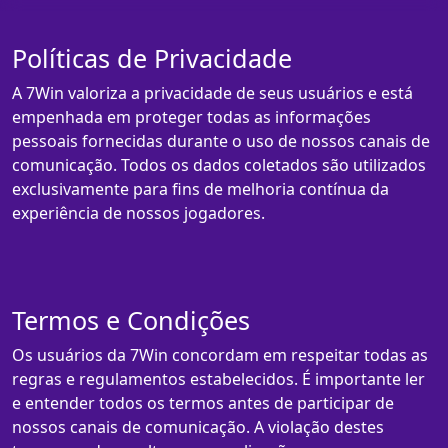
Políticas de Privacidade
A 7Win valoriza a privacidade de seus usuários e está
empenhada em proteger todas as informações
pessoais fornecidas durante o uso de nossos canais de
comunicação. Todos os dados coletados são utilizados
exclusivamente para fins de melhoria contínua da
experiência de nossos jogadores.
Termos e Condições
Os usuários da 7Win concordam em respeitar todas as
regras e regulamentos estabelecidos. É importante ler
e entender todos os termos antes de participar de
nossos canais de comunicação. A violação destes