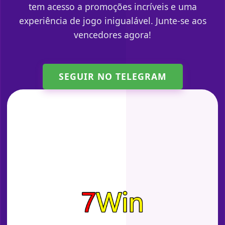
tem acesso a promoções incríveis e uma
experiência de jogo inigualável. Junte-se aos
vencedores agora!
SEGUIR NO TELEGRAM