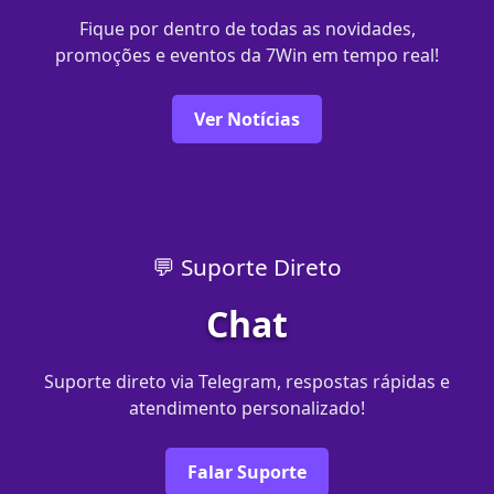
Fique por dentro de todas as novidades,
promoções e eventos da 7Win em tempo real!
Ver Notícias
💬 Suporte Direto
Chat
Suporte direto via Telegram, respostas rápidas e
atendimento personalizado!
Falar Suporte