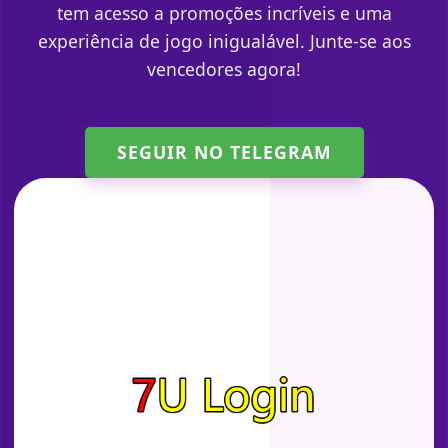
tem acesso a promoções incríveis e uma
experiência de jogo inigualável. Junte-se aos
vencedores agora!
SEGUIR NO TELEGRAM