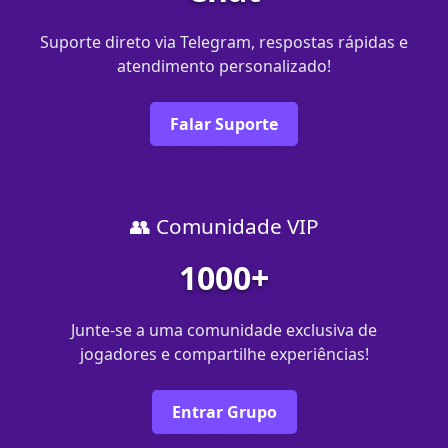
Suporte direto via Telegram, respostas rápidas e
atendimento personalizado!
Falar Suporte
👥 Comunidade VIP
1000+
Junte-se a uma comunidade exclusiva de
jogadores e compartilhe experiências!
Entrar Grupo