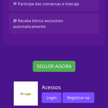
💬 Participe das conversas e interaja
🎁 Receba bônus exclusivos
automaticamente
SEGUIR AGORA
Acessos
Login
Registrar-se