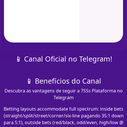
📱 Canal Oficial no Telegram!
📱 Benefícios do Canal
Descubra as vantagens de seguir a 7SSs Plataforma no
Telegram
Betting layouts accommodate full spectrum: inside bets
(straight/split/street/corner/six-line pagando 35:1 down
para 5:1), outside bets (red/black, odd/even, high/low @