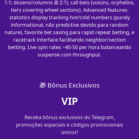
1:1; dozens/columns @ 2:1), call bets (voisins, orphelins,
tiers covering wheel sections). Advanced features:
statistics display tracking hot/cold numbers (purely
informational, não predictive devido para random
nature), favorite bet saving para rapid repeat betting, e
racetrack interface facilitando neighbor/section
betting. Live spin rates ~40-50 per hora balanceando
suspense com throughput.
🎁 Bônus Exclusivos
VIP
Receba bônus exclusivos do Telegram,
promoções especiais e códigos promocionais
únicos!