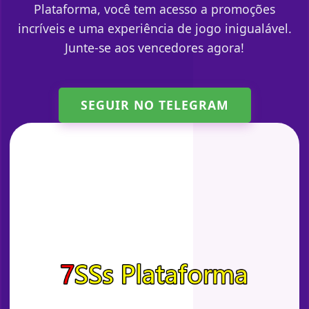
Plataforma, você tem acesso a promoções
incríveis e uma experiência de jogo inigualável.
Junte-se aos vencedores agora!
SEGUIR NO TELEGRAM