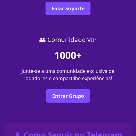
Falar Suporte
👥 Comunidade VIP
1000+
Junte-se a uma comunidade exclusiva de
jogadores e compartilhe experiências!
Entrar Grupo
📱 Como Seguir no Telegram