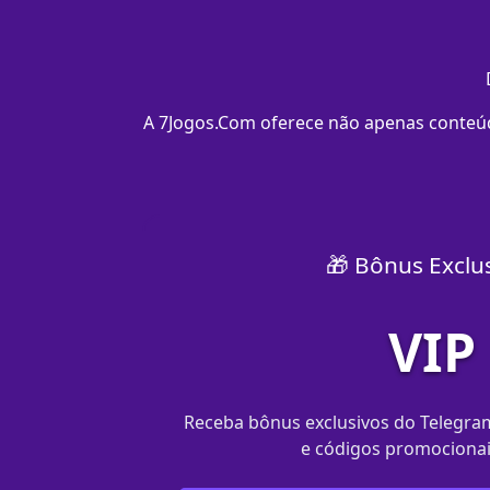
A 7Jogos.Com oferece não apenas conteú
🎁 Bônus Exclu
VIP
Receba bônus exclusivos do Telegra
e códigos promocionai