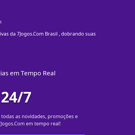
m
as da 7Jogos.Com Brasil , dobrando suas
cias em Tempo Real
24/7
e todas as novidades, promoções e
7Jogos.Com em tempo real!