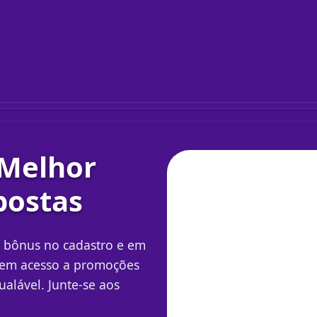
 Melhor
postas
 bônus no cadastro e em
tem acesso a promoções
ualável. Junte-se aos