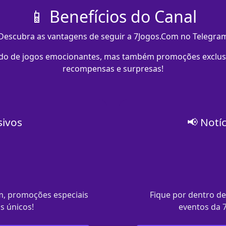
📱 Benefícios do Canal
Descubra as vantagens de seguir a 7Jogos.Com no Telegra
do de jogos emocionantes, mas também promoções exclusiv
recompensas e surpresas!
sivos
📢 Notí
m, promoções especiais
Fique por dentro d
s únicos!
eventos da 