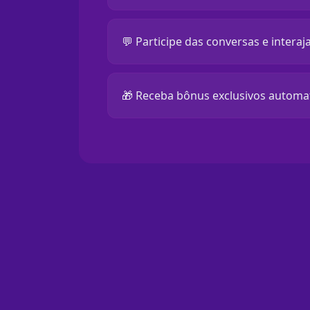
💬 Participe das conversas e interaj
🎁 Receba bônus exclusivos autom