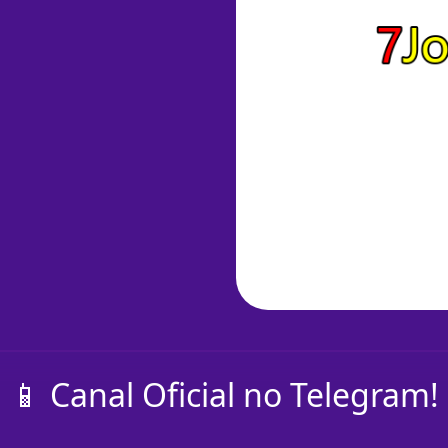
📱 Canal Oficial no Telegram!