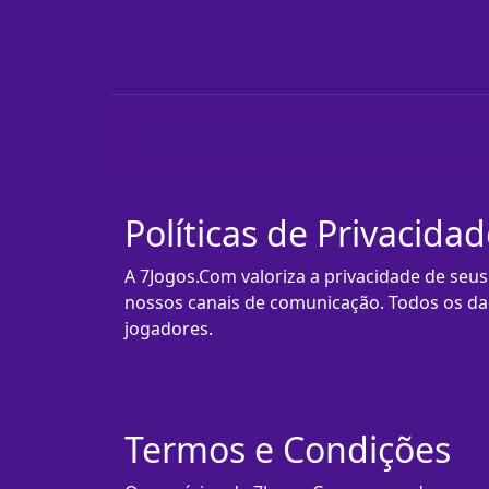
Políticas de Privacida
A 7Jogos.Com valoriza a privacidade de seu
nossos canais de comunicação. Todos os dad
jogadores.
Termos e Condições