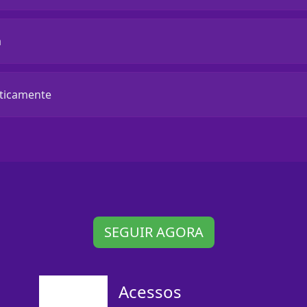
a
aticamente
SEGUIR AGORA
Acessos