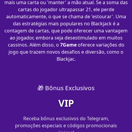
mais uma carta ou 'manter' a mão atual. Se a soma das
cartas do jogador ultrapassar 21, ele perde
automaticamente, o que se chama de 'estourar'. Uma
das estratégias mais populares no Blackjack é a
contagem de cartas, que pode oferecer uma vantagem
ao jogador, embora seja desestimulado em muitos
cassinos. Além disso, o
7Game
oferece variações do
jogo que trazem novos desafios e diversão, como o
Blackjac.
🎁 Bônus Exclusivos
VIP
Receba bônus exclusivos do Telegram,
promoções especiais e códigos promocionais