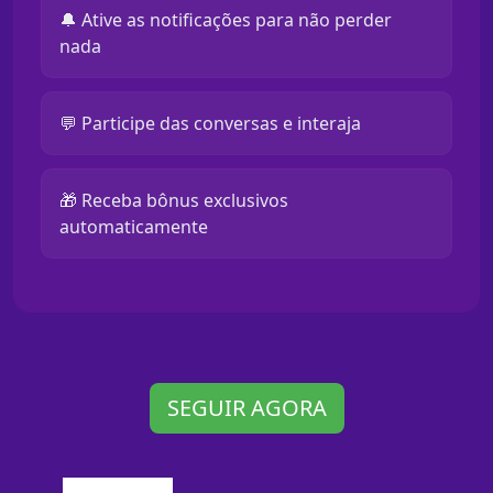
🔔 Ative as notificações para não perder
nada
💬 Participe das conversas e interaja
🎁 Receba bônus exclusivos
automaticamente
SEGUIR AGORA