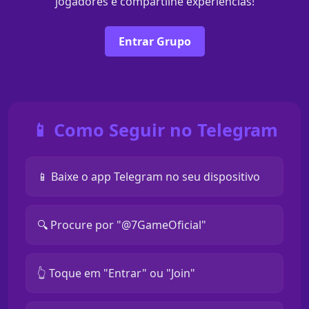
jogadores e compartilhe experiências!
Entrar Grupo
📱 Como Seguir no Telegram
📱 Baixe o app Telegram no seu dispositivo
🔍 Procure por "@7GameOficial"
👆 Toque em "Entrar" ou "Join"