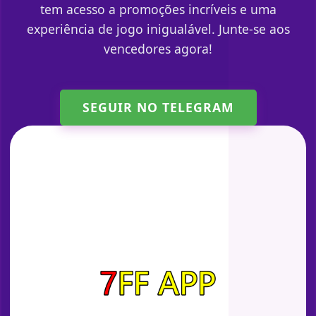
tem acesso a promoções incríveis e uma
experiência de jogo inigualável. Junte-se aos
vencedores agora!
SEGUIR NO TELEGRAM