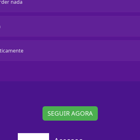
erder nada
a
aticamente
SEGUIR AGORA