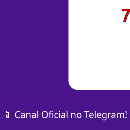
📱 Canal Oficial no Telegram!