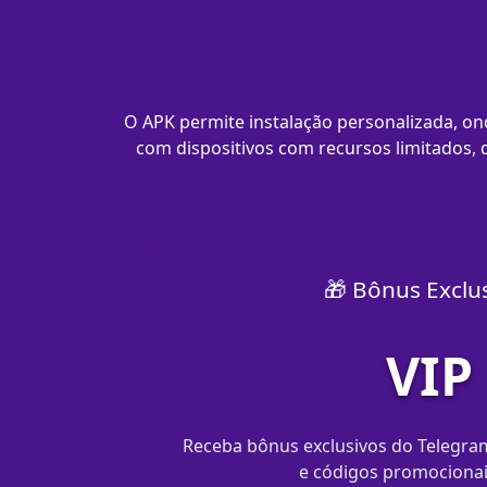
O APK permite instalação personalizada, ond
com dispositivos com recursos limitados, 
🎁 Bônus Exclu
VIP
Receba bônus exclusivos do Telegra
e códigos promocionai