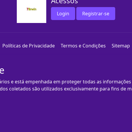
Acessos
Login
Registrar-se
Políticas de Privacidade
Termos e Condições
Sitemap
de
uários e está empenhada em proteger todas as informações
os coletados são utilizados exclusivamente para fins de m