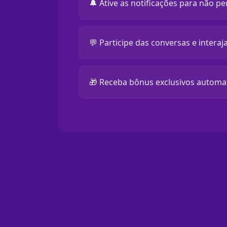
🔔 Ative as notificações para não p
💬 Participe das conversas e interaj
🎁 Receba bônus exclusivos autom