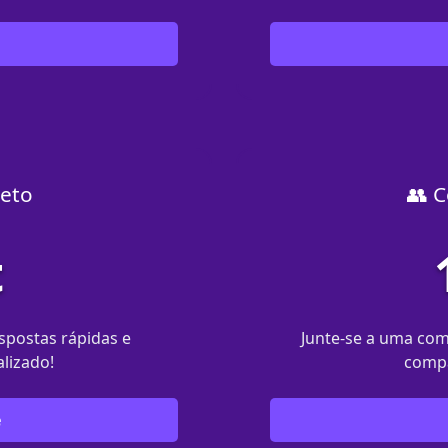
reto
👥 
t
espostas rápidas e
Junte-se a uma com
lizado!
compa
e