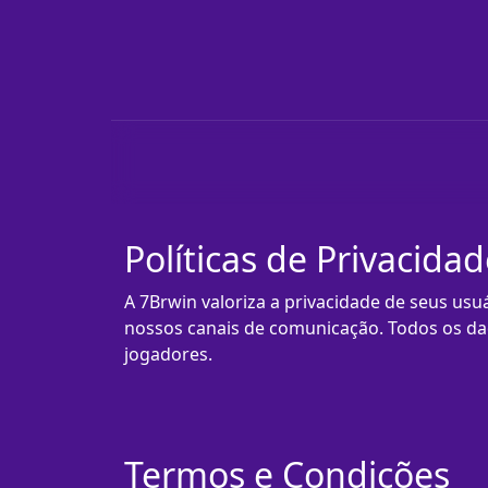
Políticas de Privacida
A 7Brwin valoriza a privacidade de seus us
nossos canais de comunicação. Todos os dad
jogadores.
Termos e Condições