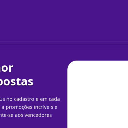
hor
postas
us no cadastro e em cada
 a promoções incríveis e
unte-se aos vencedores