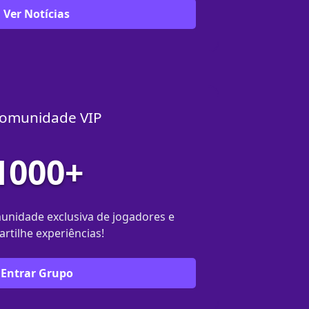
Ver Notícias
Comunidade VIP
1000+
unidade exclusiva de jogadores e
rtilhe experiências!
Entrar Grupo