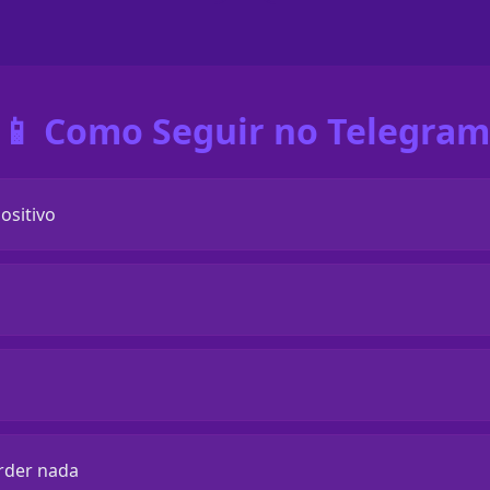
📱 Como Seguir no Telegram
ositivo
erder nada