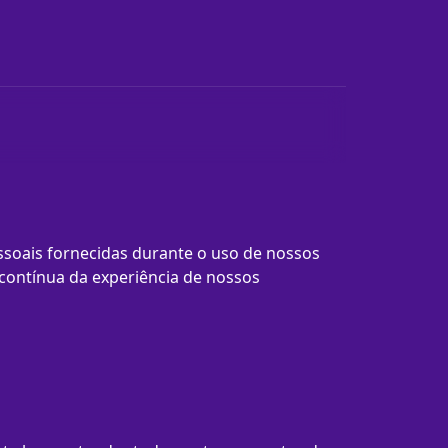
ssoais fornecidas durante o uso de nossos
 contínua da experiência de nossos