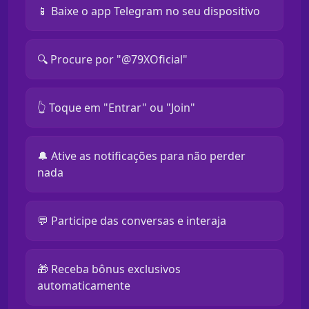
📱 Baixe o app Telegram no seu dispositivo
🔍 Procure por "@79XOficial"
👆 Toque em "Entrar" ou "Join"
🔔 Ative as notificações para não perder
nada
💬 Participe das conversas e interaja
🎁 Receba bônus exclusivos
automaticamente