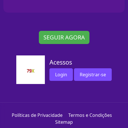
SEGUIR AGORA
Acessos
Login
Registrar-se
Políticas de Privacidade
Termos e Condições
Sitemap