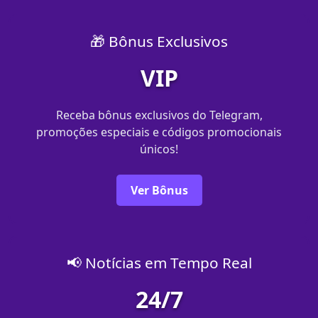
🎁 Bônus Exclusivos
VIP
Receba bônus exclusivos do Telegram,
promoções especiais e códigos promocionais
únicos!
Ver Bônus
📢 Notícias em Tempo Real
24/7