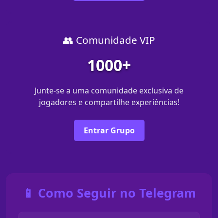
👥 Comunidade VIP
1000+
Junte-se a uma comunidade exclusiva de
jogadores e compartilhe experiências!
Entrar Grupo
📱 Como Seguir no Telegram