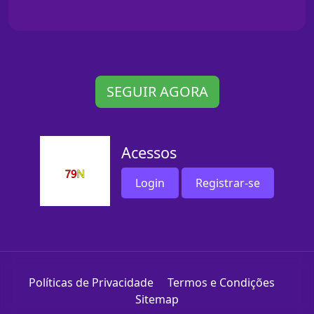
SEGUIR AGORA
Acessos
Login
Registrar-se
Políticas de Privacidade
Termos e Condições
Sitemap