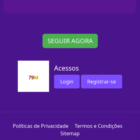
SEGUIR AGORA
Acessos
Login
Registrar-se
Políticas de Privacidade
Termos e Condições
Sitemap