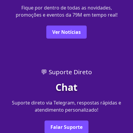
Fique por dentro de todas as novidades,
promoções e eventos da 79M em tempo real!
Ver Notícias
💬 Suporte Direto
Chat
Suporte direto via Telegram, respostas rápidas e
atendimento personalizado!
Falar Suporte