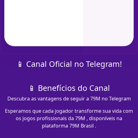
📱 Canal Oficial no Telegram!
📱 Benefícios do Canal
Descubra as vantagens de seguir a 79M no Telegram
Esperamos que cada jogador transforme sua vida com
os jogos profissionais da 79M , disponíveis na
plataforma 79M Brasil .